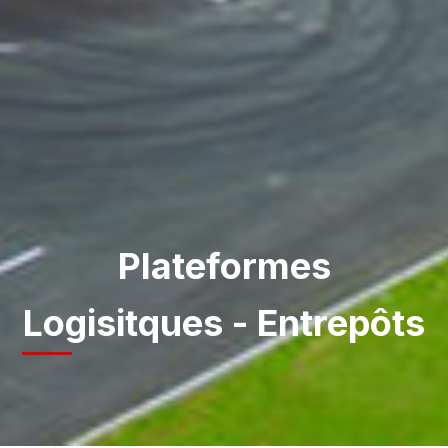
Plateformes
Logisitques - Entrepôts