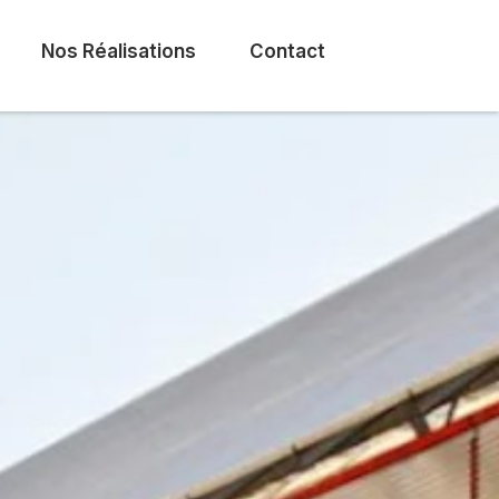
Nos Réalisations
Contact